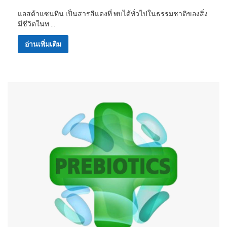
แอสต้าแซนทิน เป็นสารสีแดงที่ พบได้ทั่วไปในธรรมชาติของสิ่ง
มีชีวิตในท ...
อ่านเพิ่มเติม