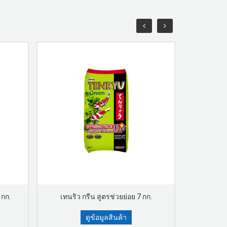
 กก.
เทนริว กรีน สูตรช่วยย่อย 7 กก.
เทนริว 
ดูข้อมูลสินค้า