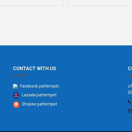
CONTACT WITH US
C
Facebook patternpet
บร
55
Lazada patternpet
Shopee patternpet