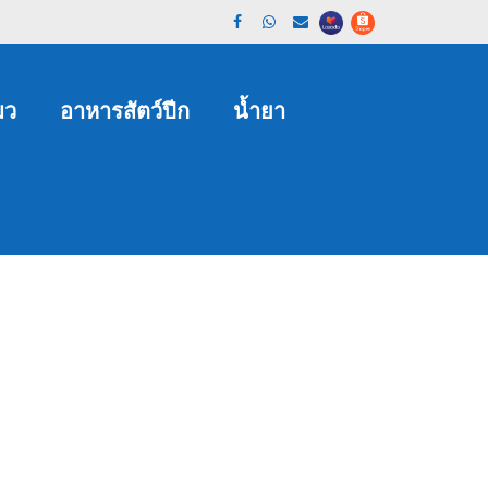
มว
อาหารสัตว์ปีก
น้ำยา