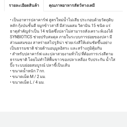
รายละเอียดสินค้า
คุณภาพอาหารสัตว์ทางเคมี
• เป็นอาหารปลาคาร์ฟ สูตรใหม่นํ้าไม่เสีย ประกอบด้วยวัตถุดิบ
หลัก กุ้งป่นชั้นดี จมูกข้าวสาลี มีส่วนผสม วิตามิน 15 ชนิด แร่
ธาตุสำคัญจำเป็น 14 ชนิดซึ่งปลาไม่สามารถสังเคราะห์เองได้
SYNBIOTICS ช่วยปรับสมดุล ภายในระบบการย่อยของปลา มี
ส่วนผสมของ สาหร่ายสไปรูลิน่า ช่วยเร่งสีให้เด่นชัดขึ้นอย่าง
เป็นธรรมชาติ ช่วยต้านอนุมูลอิสระ และสร้างภูมิคุ้มกัน
• สำหรับปลาคาร์ฟ และปลาสวยงามทั่วไป ที่ต้องการเร่งสีตาม
ธรรมชาติ โดยไม่ทำให้พื้นขาวของปลาเหลือง รับประกัน นํ้าใส
ปิ๊ง ระบบย่อยสมบูรณ์ ปลาขี้เป็นเส้น
• ขนาดน้ำหนัก 7 กก.
• ขนาดเม็ด M / 2 มม.
• ขนาดเม็ด L / 4 มม.