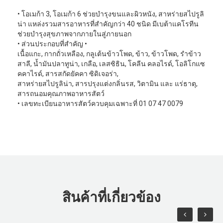
• โอเมก้า 3, โอเมก้า 6 ช่วยบำรุงขนและผิวหนัง, สาหร่ายสไปรูลิ
น่า แหล่งรวมสารอาหารที่สำคัญกว่า 40 ชนิด มีเบต้าแคโรทีน
ช่วยบำรุงสุขภาพจากภายในสู่ภายนอก
• ส่วนประกอบที่สำคัญ •
เนื้อแกะ, กากถั่วเหลือง, กลูเต้นข้าวโพด, ข้าว, ข้าวโพด, รำข้าว
สาลี, นํ้ามันปลาทูน่า, เกลือ, เลสซิธิน, โคลีน คลอไรด์, โอลิโกแซ
คคาไรด์, สารสกัดยัคคา ซิดิเจอร่า,
สาหร่ายสไปรูลิน่า, สารปรุงแต่งกลิ่นรส, วิตามิน และ แร่ธาตุ,
สารถนอมคุณภาพอาหารสัตว์
• เลขทะเบียนอาหารสัตว์ควบคุมเฉพาะที่ 01 07 47 0079
สินค้าที่เกี่ยวข้อง