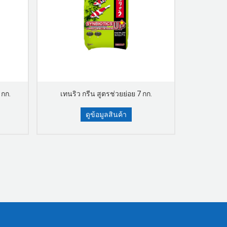
 กก.
เทนริว กรีน สูตรช่วยย่อย 7 กก.
เทนริว 
ดูข้อมูลสินค้า