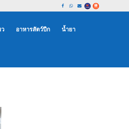
มว
อาหารสัตว์ปีก
น้ำยา